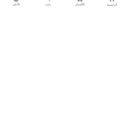
الأقسام
بحث
الأعلى
الرئيسية
تواصل معنا لنشر الأخبار عبر شبكتنا الإعلامية وانشر مقالك خلال
دقائق
نشر مقال
نبض السعودية - مصدرك الأول للأخبار المحلية والعالمية. نغطي أحدث الأخبار السياسية