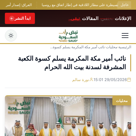
عاجل
تستعيد السيطرة على مطار اللاذقية في إطار اتفاق مع روسيا
العراق: إصدار أمر قبض 
الإعلانات
تختفي.
المقالات
تبقى.
ابدأ النشر
الرئيسية
›
محليات
›
نائب أمير مكة المكرمة يسلم كسوة...
التجاوز
إلى
نائب أمير مكة المكرمة يسلم كسوة الكعبة
المحتوى
المشرفة لسدنة بيت الله الحرام
29/05/2026 15:01
نورة سالم
محليات