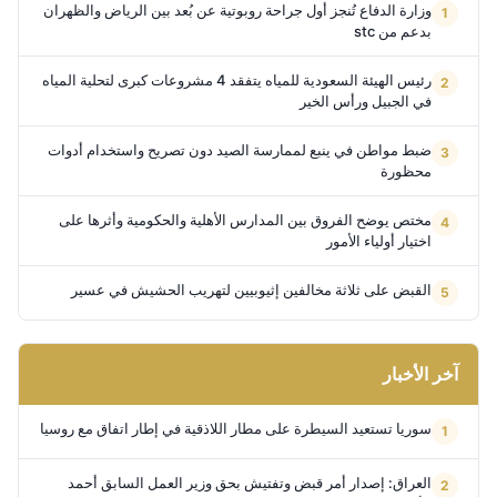
وزارة الدفاع تُنجز أول جراحة روبوتية عن بُعد بين الرياض والظهران
بدعم من stc
رئيس الهيئة السعودية للمياه يتفقد 4 مشروعات كبرى لتحلية المياه
في الجبيل ورأس الخير
ضبط مواطن في ينبع لممارسة الصيد دون تصريح واستخدام أدوات
محظورة
مختص يوضح الفروق بين المدارس الأهلية والحكومية وأثرها على
اختيار أولياء الأمور
القبض على ثلاثة مخالفين إثيوبيين لتهريب الحشيش في عسير
آخر الأخبار
سوريا تستعيد السيطرة على مطار اللاذقية في إطار اتفاق مع روسيا
العراق: إصدار أمر قبض وتفتيش بحق وزير العمل السابق أحمد