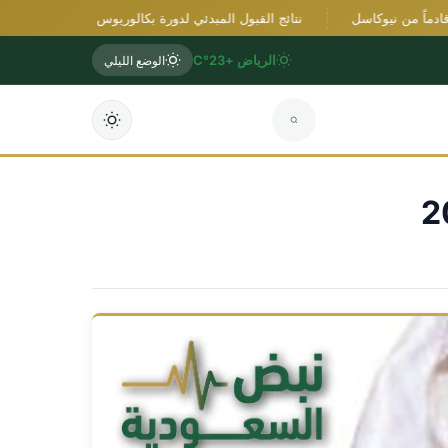
ً من نيوكاسل
نتائج القبول المبدئي لدورة بكالوريوس العلوم الأمنية بكلية الم
الرياض +23°C
الوضع الليلي