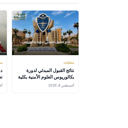
محليات
مح
نتائج القبول المبدئي لدورة
دو
بكالوريوس العلوم الأمنية بكلية
الملك فهد لحملة الثانوية
ال
أغسطس 8, 2026
أغس
ال