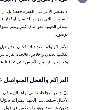
لا يقتصر الأمر على الفكرة فقط؛ بل إن
الساحات التي يمرّ بها الإنسان أو تُؤثّر 
تضافر الجهود نحو هدفٍ كبيرٍ وبعيدٍ سيؤدّ
بوضوح.
الأمر لا يتوقف عند ذلك؛ فحتى بعد رحيل ال
يقدّمها بصدقٍ وإخلاصٍ. فالحياة تقرب من 
وتحسين النية من الأسس التي تُحافظ عل
التراكم والعمل المتواصل عب
إنّ جميع النجاحات التي نراها اليوم في ا
لأجيالٍ سبقتنا. هذا الجهد المتراكم يحوّل
تكون شاسعة؛ وهو ما ينعكس في قول الرسو