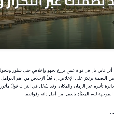
ثر عابر، بل هي نواة عملٍ يزرع بجهدٍ وإخلاصٍ حتى يتبلور ويتحول
 من البصمة يرتكز على الإخلاص، إذ يُعَدُّ الإخلاص من أهم العوامل
ئرة تأثيره عبر الزمان والمكان. وقد سُجِّل في التراث قولٌ مأثور:
 الموجهة لله، المعبّأة بالعمل من أجل ذاته وفوائده.
ي