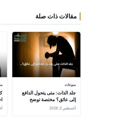
مقالات ذات صلة
منوعات
من
جلد الذات: متى يتحول الدافع
كو
إلى عائق؟ مختصة توضح
اخ
وا
أغسطس 2, 2026
أغس