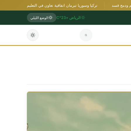
مج قسد
تركيا وسوريا تبرمان اتفاقية تعاون في التعليم العالي وتخططان ل
الرياض +23°C
الوضع الليلي