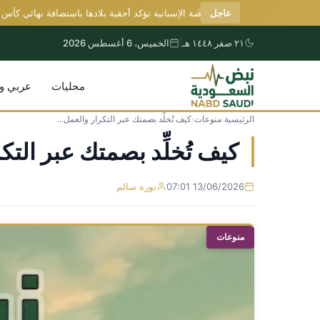
عاجل
وزيرة الرياضة الإسبانية تؤكد أحقية بلادها باستضافة نهائي كأس العالم 030
٢١ صفر ١٤٤٨ هـ
|
الخميس، 6 أغسطس 2026
محليات
عربي و
الرئيسية
›
منوعات
›
كيف تُخلِّد بصمتك عبر التكرار والعمل...
التجاوز
إلى
كيف تُخلِّد بصمتك عبر الت
المحتوى
13/06/2026 07:01
نورة سالم
منوعات