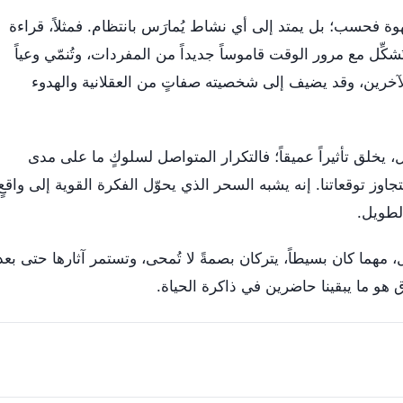
هوة فحسب؛ بل يمتد إلى أي نشاط يُمارَس بانتظام. فمثلاً، قراءة
شكِّل مع مرور الوقت قاموساً جديداً من المفردات، وتُنمّي وعياً
آخرين، وقد يضيف إلى شخصيته صفاتٍ من العقلانية والهدوء
مل، يخلق تأثيراً عميقاً؛ فالتكرار المتواصل لسلوكٍ ما على مدى
وز توقعاتنا. إنه يشبه السحر الذي يحوّل الفكرة القوية إلى واقعٍ
لطويل.
 مهما كان بسيطاً، يتركان بصمةً لا تُمحى، وتستمر آثارها حتى بعد
ق هو ما يبقينا حاضرين في ذاكرة الحياة.