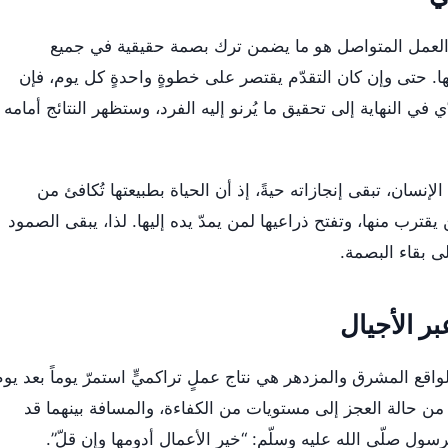
 العمل المتواصل هو ما يضمن ترك بصمة حقيقية في جميع
فيها. حتى وإن كان التقدّم يقتصر على خطوةٍ واحدةٍ كل يوم، فإن
ي في النهاية إلى تحقيق ما يُرنو إليه الفرد، وستظهر النتائج أمامه
إنسان، تبقى إنجازاته حيةً، إذ أن الحياة بطبيعتها تُكافئ من
يقترب منها، وتفتح ذراعيها لمن يمدّ يده إليها. لذا، يبقى الصمود
ى بقاء البصمة.
ر الأجيال
لواقع المشرق والمزدهر هي نتاج عملٍ تراكميٍّ استمرّ يوماً بعد يوم
نا من حالة العجز إلى مستويات من الكفاءة، والمسافة بينهما قد
ل صلّى الله عليه وسلّم: “خير الأعمال أدومها وإن قلّ”.