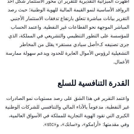
أظهرت الميزانية التقديرية للتقرير أن محور الاستثمار شكل أحد
الروافد الأساسية لنمو القيمة المالية للهوية الوطنية؛ حيث رصد
التقرير بيانات مباشرة تتعلق بارتفاع تدفقات الاستثمار الأجنبي
المباشر الموجهة نحو القطاعات غير النفطية. واعتمد الحساب
للمؤسسة على التطور التنظيمي والتشريعي في المملكة، الذي
جرى تصنيفه كـ«أصل سيادي مستقر» يقلل من المخاطر
التشغيلية لرؤوس الأموال العابرة للحدود ويدعم سهولة ممارسة
الأعمال.
القدرة التنافسية للسلع
واعتمد التقرير في هذا الشق على رصد مستويات نمو الصادرات
غير النفطية، مدعوماً بالأداء المالي والتنافسي للشركات الوطنية
الكبرى التي تقود الهوية التجارية للمملكة في الأسواق العالمية،
وفي مقدمتها: «أرامكو»، و«سابك»، و«stc».