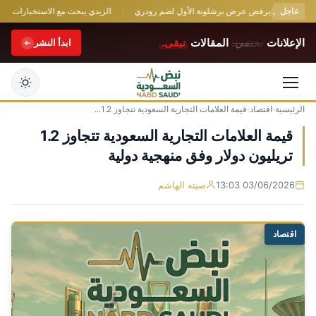
عاجل
ر سيتي يرفض عرض برشلونة الأول لضم رودري
الزيدي يبحث مع الاستخبارات السعود
الإعلانات
تختفي.
المقالات
تبقى.
ابدأ النشر
الرئيسية
›
اقتصاد
›
قيمة العلامات التجارية السعودية تتجاوز 1.2...
التجاوز
إلى
قيمة العلامات التجارية السعودية تتجاوز 1.2
المحتوى
تريليون دولار وفق منهجية دولية
03/06/2026 13:03
صيته الهاشم
اقتصاد