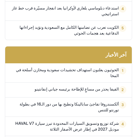
استدعاء دبلوماسي بلغاري لأوكرانيا بعد انفجار مسيّرة قرب خط غاز
استراتيجي
الكويت تعرب عن تضامنها الكامل مع السعودية وتؤيد إجراءاتها
الدفاعية بعد هجمات الحوثي
آخر الأخبار
الحوثيون يعلنون استهداف تحشيدات سعودية ومخازن أسلحة في
المخا
الفيفا يحذر من مساعٍ للإطاحة برئيسه جياني إنفانتينو
ألكسندروفا تفاجئ سابالينكا وتطيح بها من دور الـ16 في بطولة
تورنتو للتنس
شركة توزيع وتسويق السيارات المحدودة تبرز سيارة HAVAL V7
موديل 2027 في إطار عرض الأصفار الثلاثة