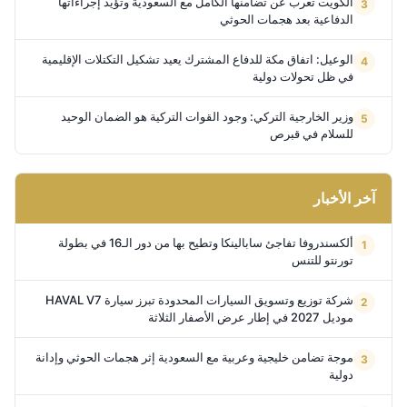
الكويت تعرب عن تضامنها الكامل مع السعودية وتؤيد إجراءاتها
الدفاعية بعد هجمات الحوثي
الوعيل: اتفاق مكة للدفاع المشترك يعيد تشكيل التكتلات الإقليمية
في ظل تحولات دولية
وزير الخارجية التركي: وجود القوات التركية هو الضمان الوحيد
للسلام في قبرص
آخر الأخبار
ألكسندروفا تفاجئ سابالينكا وتطيح بها من دور الـ16 في بطولة
تورنتو للتنس
شركة توزيع وتسويق السيارات المحدودة تبرز سيارة HAVAL V7
موديل 2027 في إطار عرض الأصفار الثلاثة
موجة تضامن خليجية وعربية مع السعودية إثر هجمات الحوثي وإدانة
دولية