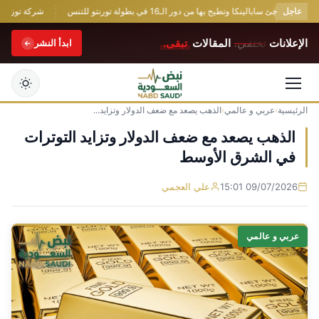
عاجل
 تفاجئ سابالينكا وتطيح بها من دور الـ16 في بطولة تورنتو للتنس
شركة توزيع وتسويق السيارات ال
الإعلانات
تختفي.
المقالات
تبقى.
ابدأ النشر
الرئيسية
›
عربي و عالمي
›
الذهب يصعد مع ضعف الدولار وتزايد...
التجاوز
إلى
الذهب يصعد مع ضعف الدولار وتزايد التوترات
المحتوى
في الشرق الأوسط
09/07/2026 15:01
علي العجمي
عربي و عالمي