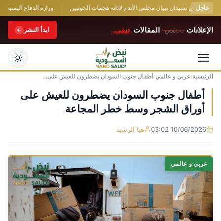
عاجل
ة واليمن تشيدان ببيان مجلس الأندم لإدانة هجمات الحوثيين
وزارة الدفاع اليمنية: تص
الإعلانات
تختفي.
المقالات
تبقى.
ابدأ النشر
الرئيسية
›
عربي و عالمي
›
أطفال جنوب السودان يضطرون للعيش على...
التجاوز
إلى
أطفال جنوب السودان يضطرون للعيش على
المحتوى
أوراق الشجر وسط خطر المجاعة
10/06/2026 03:02
هيا الرشيد
عربي و عالمي