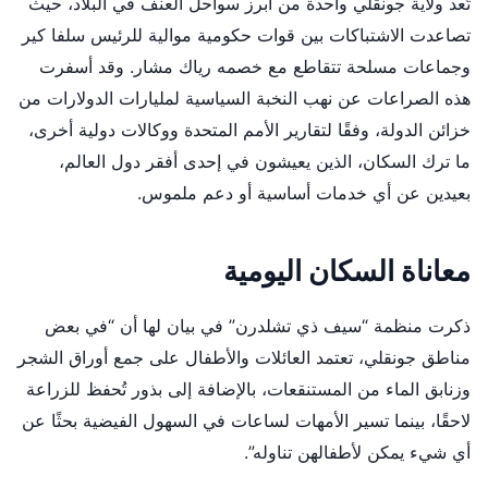
تُعد ولاية جونقلي واحدة من أبرز سواحل العنف في البلاد، حيث
تصاعدت الاشتباكات بين قوات حكومية موالية للرئيس سلفا كير
وجماعات مسلحة تتقاطع مع خصمه رياك مشار. وقد أسفرت
هذه الصراعات عن نهب النخبة السياسية لمليارات الدولارات من
خزائن الدولة، وفقًا لتقارير الأمم المتحدة ووكالات دولية أخرى،
ما ترك السكان، الذين يعيشون في إحدى أفقر دول العالم،
بعيدين عن أي خدمات أساسية أو دعم ملموس.
معاناة السكان اليومية
ذكرت منظمة “سيف ذي تشلدرن” في بيان لها أن “في بعض
مناطق جونقلي، تعتمد العائلات والأطفال على جمع أوراق الشجر
وزنابق الماء من المستنقعات، بالإضافة إلى بذور تُحفظ للزراعة
لاحقًا، بينما تسير الأمهات لساعات في السهول الفيضية بحثًا عن
أي شيء يمكن لأطفالهن تناوله”.