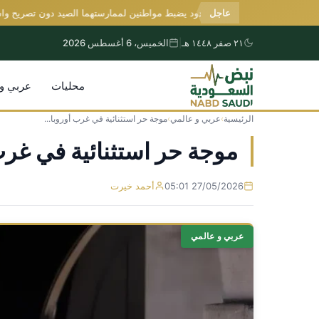
عاجل
حرس الحدود يضبط مواطنين لممارستهما الصيد دون تصريح واستخد
٢١ صفر ١٤٤٨ هـ
|
الخميس، 6 أغسطس 2026
محليات
عربي و
الرئيسية
›
عربي و عالمي
›
موجة حر استثنائية في غرب أوروبا...
التجاوز
إلى
موجة حر استثنائية في غر
المحتوى
27/05/2026 05:01
أحمد خيرت
عربي و عالمي