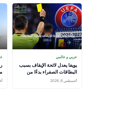
عربي و عالمي
عر
يويفا يعدل لائحة الإيقاف بسبب
را
البطاقات الصفراء بدءًا من
مو
موسم 2026-2027
وت
أغسطس 6, 2026
أغس