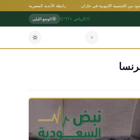
 الجنسية الإثيوبية في جازان
رابطة الأندية المصرية تحدد موعد انطلاق ال
الرياض +17°C
الوضع الليلي
رنسا