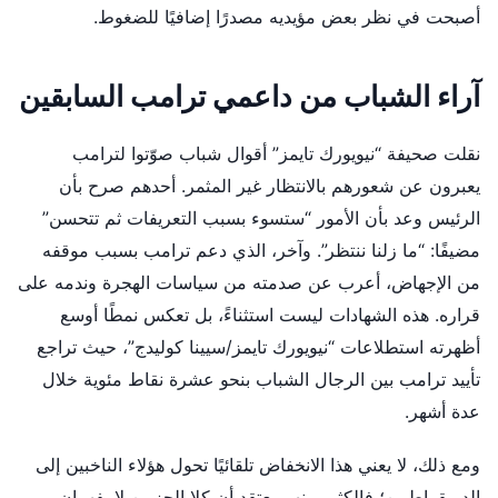
أصبحت في نظر بعض مؤيديه مصدرًا إضافيًا للضغوط.
آراء الشباب من داعمي ترامب السابقين
نقلت صحيفة “نيويورك تايمز” أقوال شباب صوّتوا لترامب
يعبرون عن شعورهم بالانتظار غير المثمر. أحدهم صرح بأن
الرئيس وعد بأن الأمور “ستسوء بسبب التعريفات ثم تتحسن”
مضيفًا: “ما زلنا ننتظر”. وآخر، الذي دعم ترامب بسبب موقفه
من الإجهاض، أعرب عن صدمته من سياسات الهجرة وندمه على
قراره. هذه الشهادات ليست استثناءً، بل تعكس نمطًا أوسع
أظهرته استطلاعات “نيويورك تايمز/سيينا كوليدج”، حيث تراجع
تأييد ترامب بين الرجال الشباب بنحو عشرة نقاط مئوية خلال
عدة أشهر.
ومع ذلك، لا يعني هذا الانخفاض تلقائيًا تحول هؤلاء الناخبين إلى
الديمقراطيين؛ فالكثير منهم يعتقد أن كلا الحزبين لا يفهمان