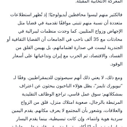
المعركة الانتخابية المقبلة.
فالكثير منهم ليسوا محافظين أيديولوجيًا؛ إذ تُظهر استطلاعات
متعددة أن نسبة منهم تتبنى مواقفًا تقدمية في قضايا مثل
الإجهاض وزواج المثليين. كما وجدت منظمات ليبرالية في
محادثات مع 35 ألف ناخب في الجامعات أن القضايا الثقافية أو
الجندرية ليست في صدارة اهتماماتهم، بل يهيمن القلق من
الفساد، والاقتصاد، ثم الحرب مع إيران وتداعياتها على أسعار
الوقود.
ومع ذلك، لا يعني ذلك أنهم سيصوتون للديمقراطيين. وفقًا لـ
“نيويورك تايمز”، يظل هؤلاء الناخبون يبحثون عن اعتراف
بمشكلاتهم: سوق عمل قاسي، تراجع الوظائف التقليدية
المرتبطة بالرجال، صعوبة امتلاك منزل، قلق من الزواج
والعلاقات، وشعور بأن المجتمع لا يعرف مكانهم. يقدم اليمين
سردية هوية وانتماء، وإن كانت تبسيطية، بينما يقدم اليسار
سياسات تبدو أحيانًا أكاديمية، باردة، وغير قادرة على مخاطبة