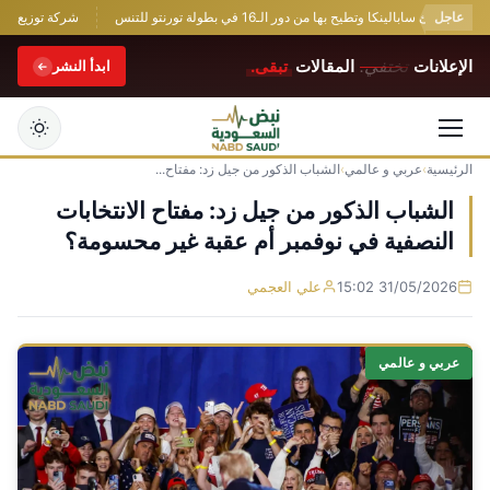
عاجل
جئ سابالينكا وتطيح بها من دور الـ16 في بطولة تورنتو للتنس
شركة توزيع وتسويق السيارات المحدود
الإعلانات
تختفي.
المقالات
تبقى.
ابدأ النشر
الرئيسية
›
عربي و عالمي
›
الشباب الذكور من جيل زد: مفتاح...
التجاوز
إلى
الشباب الذكور من جيل زد: مفتاح الانتخابات
المحتوى
النصفية في نوفمبر أم عقبة غير محسومة؟
31/05/2026 15:02
علي العجمي
عربي و عالمي