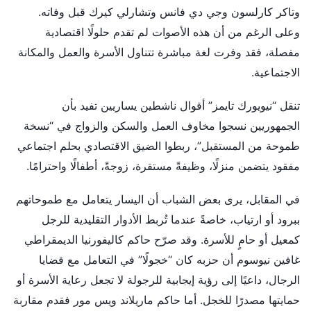
وتاكر كارلسون وجي دي فانس وتشارلي كيرك قبل وفاته.
وعلى الرغم من أن هذه الأصوات لم تقدم حلولًا اقتصادية
مفصلة، فقد وفرت لغة مباشرة تتناول الأسرة والعمل والمكانة
الاجتماعية.
تنقل “نيويورك تايمز” أقوال ناشطين يساريين تفيد بأن
الجمهوريين نسجوا مخاوف العمل والسكن والزواج في “نسخة
طموحة من المستقبل”، ربطوا الضيق الاقتصادي بحلم اجتماعي
مفقود يتضمن منزلًا، وظيفةً مستقرة، زوجةً، أطفالًا واحترامًا.
في المقابل، يرى بعض الشباب أن اليسار يتعامل مع طموحاتهم
ببرود أو ارتياب، خاصةً عندما تُربط الأدوار التقليدية للرجل
كمعيل أو حامٍ للأسرة. وقد صرّح حاكم كاليفورنيا الديمقراطي
غافين نيوسوم أن حزبه كان “خجولًا” في التعامل مع قضايا
الرجال، داعيًا إلى رؤية إيجابية للرجولة لا تجعل رعاية الأسرة أو
حمايتها مصدرًا للخجل. أما حاكم ماريلاند ويس مور فقدم مقاربة