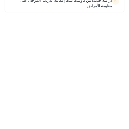
دراسة جديدة من كاوست تثبت إمكانية 'تدريب' المرجان على
مقاومة الأمراض