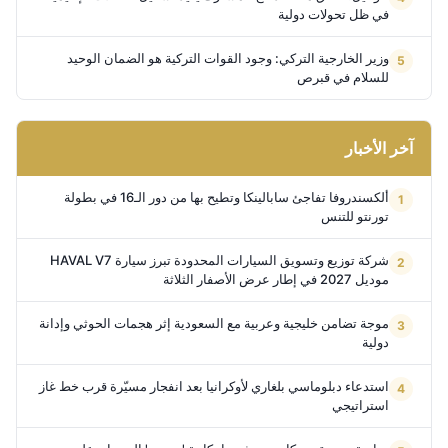
في ظل تحولات دولية
وزير الخارجية التركي: وجود القوات التركية هو الضمان الوحيد
للسلام في قبرص
آخر الأخبار
ألكسندروفا تفاجئ سابالينكا وتطيح بها من دور الـ16 في بطولة
تورنتو للتنس
شركة توزيع وتسويق السيارات المحدودة تبرز سيارة HAVAL V7
موديل 2027 في إطار عرض الأصفار الثلاثة
موجة تضامن خليجية وعربية مع السعودية إثر هجمات الحوثي وإدانة
دولية
استدعاء دبلوماسي بلغاري لأوكرانيا بعد انفجار مسيّرة قرب خط غاز
استراتيجي