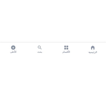
الأقسام
بحث
الأعلى
الرئيسية
تواصل معنا لنشر الأخبار عبر شبكتنا الإعلامية وانشر مقالك خلال
دقائق