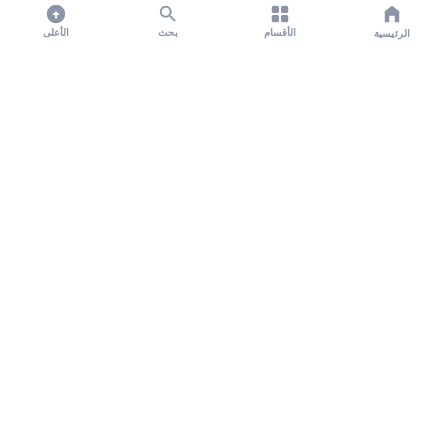
الأقسام
بحث
الأعلى
الرئيسية
تواصل معنا لنشر الأخبار عبر شبكتنا الإعلامية وانشر مقالك خلال
دقائق
نشر مقال