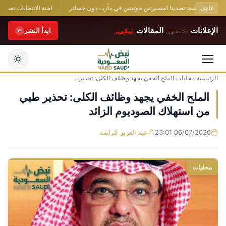
عاجل
دفاع اليمنية: تصدينا لمسيرتين حوثيتين في مأرب دون خسائر
لجنة الانتخابات تصادق على
الإعلانات
تختفي.
المقالات
تبقى.
ابدأ النشر
الرئيسية
›
محليات
›
الملح الخفي يجهد وظائف الكلى: تحذير...
التجاوز
إلى
الملح الخفي يجهد وظائف الكلى: تحذير طبي
المحتوى
من استهلاك الصوديوم الزائد
06/07/2026 23:01
عبد العزيز الراشد
محليات