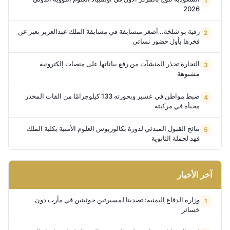
2026
رقية بو شلخة.. أصغر متسابقة في مسابقة الملك عبدالعزيز تعبر عن
فخرها بأول حضور نسائي
التجارة تحذر المنشآت من رفع بياناتها على منصات إلكترونية
مشبوهة
ضبط مواطن في عسير وبحوزته 133 كيلوجرامًا من القات المخدر
مخبأة في مركبته
نتائج القبول المبدئي لدورة بكالوريوس العلوم الأمنية بكلية الملك
فهد لحملة الثانوية
آخر الأخبار
وزارة الدفاع اليمنية: تصدينا لمسيرتين حوثيتين في مأرب دون
خسائر