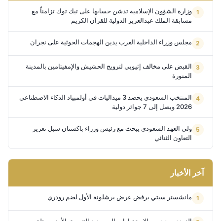
وزارة الشؤون الإسلامية تدشن حسابها على تيك توك تزامناً مع
مسابقة الملك عبدالعزيز الدولية للقرآن الكريم
مجلس وزراء الداخلية العرب يدين الهجمات الحوثية على نجران
القبض على مخالف إثيوبي لترويج الحشيش والإمفيتامين بالمدينة
المنورة
المنتخب السعودي يحصد 3 ميداليات في أولمبياد الذكاء الاصطناعي
2026 ويصل إلى 7 جوائز دولية
ولي العهد السعودي يبحث مع رئيس وزراء باكستان سبل تعزيز
التعاون الثنائي
آخر الأخبار
مانشستر سيتي يرفض عرض برشلونة الأول لضم رودري
الزيدي يبحث مع الاستخبارات السعودية التنسيق الأمني ويتلقى