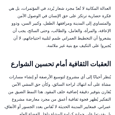
العدالة المكانية لا تُعدّ مجرد شعار يُردد في المؤتمرات، بل هي
فكرة حضارية ترتكز على حق الإنسان في الوصول الآمن
والمتساوي إلى المدينة ومرافقها. الطفل، وكبير السن، وذوو
الإعاقة، والمرأة، والعامل، والطالب، وحتى السائح، يجب أن
يشعروا أن التخطيط العمراني صُمم لتلبية احتياجاتهم، لا أن
يُجبروا على التكيف مع بنية غير ملائمة.
العقبات الثقافية أمام تحسين الشوارع
يُنظر أحيانًا إلى أي مشروع لتوسيع الأرصفة أو إنشاء مسارات
مشاة على أنه انتهاك لراحة السائق، وكأن حق المشي الآمن
يُقارن بتوفير دقيقة إضافية خلف المقود. هذا النمط الضيق من
التفكير يُظهر فجوة ثقافية أعمق من مجرد معارضة مشروع
عمراني. فمعايير المدينة الحديثة لا تُقاس بعدد الجسور أو الأنفاق،
بل بقدرتها على حماية كرامة المشاة داخل الفضاء العام.