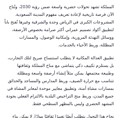
المملكة تشهد تحولات حضرية واسعة ضمن رؤية 2030، وتُتاح
الآن فرصة تاريخية لإعادة تعريف مفهوم المدينة السعودية.
المشروعات الكبرى في الرياض وجدة والشرقية وغيرها تُفتح باباً
لتطبيق أكواد تصميم عمراني أكثر صرامة بخصوص الأرصفة،
ووسائل التهدئة المرورية، وإمكانية الوصول، والمسارات
المظللة، وربط الأحياء بالخدمات.
تطبيق العدالة المكانية لا يتطلب استنساخ صريح لتلك التجارب،
بل يستلزم تكييف ذكي يتماشى مع مناخ المملكة وثقافتها
وطبيعة مجتمعها. يمكن مثلاً إنشاء أرصفة واسعة ومظللة
تتناسب مع حرارة الصيف، وربط المدارس والمساجد والحدائق
بمسارات مشاة آمنة، وتطبيق معايير موحدة لمعابر المشاة في
جميع المدن، وربط منح التراخيص البلدية بالالتزام الفعلي بجودة
المشهد الحضري وليس بالمظهر السطحي فقط.
نجاح هذا التحول يتطلب أيضًا تغييرًا ثقافيًا موازًا. لا يمكن بناء