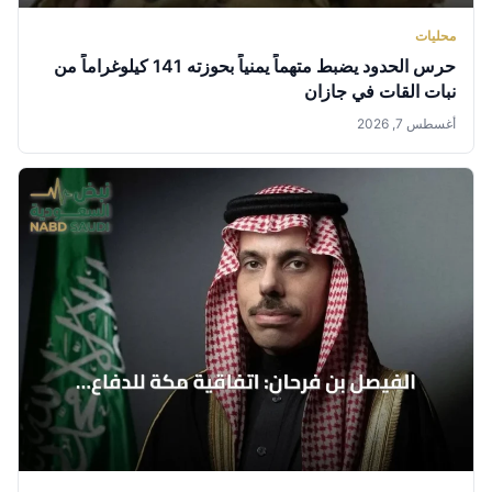
محليات
حرس الحدود يضبط متهماً يمنياً بحوزته 141 كيلوغراماً من
نبات القات في جازان
أغسطس 7, 2026