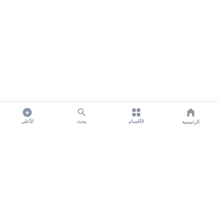
الأقسام
بحث
الأعلى
الرئيسية
تواصل معنا لنشر الأخبار عبر شبكتنا الإعلامية وانشر مقالك خلال