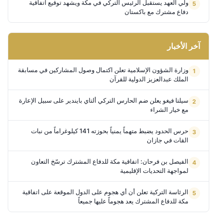
ولي العهد يستقبل الرئيس التركي في مكة ويشهد توقيع اتفاقية
دفاع مشترك مع باكستان
آخر الأخبار
وزارة الشؤون الإسلامية تعلن اكتمال وصول المشاركين في مسابقة
الملك عبدالعزيز الدولية للقرآن
سيلتا فيغو يعلن ضم الحارس التركي ألتاي بايندير على سبيل الإعارة
مع خيار الشراء
حرس الحدود يضبط متهماً يمنياً بحوزته 141 كيلوغراماً من نبات
القات في جازان
الفيصل بن فرحان: اتفاقية مكة للدفاع المشترك ترسّخ التعاون
لمواجهة التحديات الإقليمية
الرئاسة التركية تعلن أن أي هجوم على الدول الموقعة على اتفاقية
مكة للدفاع المشترك يعد هجوماً عليها جميعاً