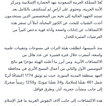
تُعَدّ المملكة العربية السعودية مهد الحضارة الإسلامية ومركز
الأمة العربية، وتحتوي على أراضٍ لم تُستكشف بالكامل بعد.
تستند الجهود الحالية إلى نخبة من المتخصصين الذين يستخدمون
أحدث التقنيات للبحث عن الكنوز المخبأة، آملاً أن تسفر هذه
الاكتشافات عن إجابات واضحة وأدلة قوية تدحض كثيراً من
الفرضيات المثيرة للجدل.
منذ تأسيسها، انطلقت هيئة التراث في مسوحات وتنقيبات علمية
واسعة، أسفرت خلال فترة قصيرة عن عدد هائل من
الاكتشافات الأثرية. ومن أبرز ما أعلنته الهيئة مؤخرًا هو نتائج
الموسمين الأول والثاني من أعمال المسح الأثري في محافظة
المهد بمنطقة المدينة المنورة، حيث تم توثيق 1774 اكتشافًا أثريًا
شمل 461 نقشًا إسلاميًا، و34 نقشًا ثموديًا، و1259 رسماً صخريًا،
إلى جانب منشآت حجرية، آبار، وطرق قوافل.
هذه الاكتشافات، إلى جانب آلاف النقوش العربية ما قبل الإسلام