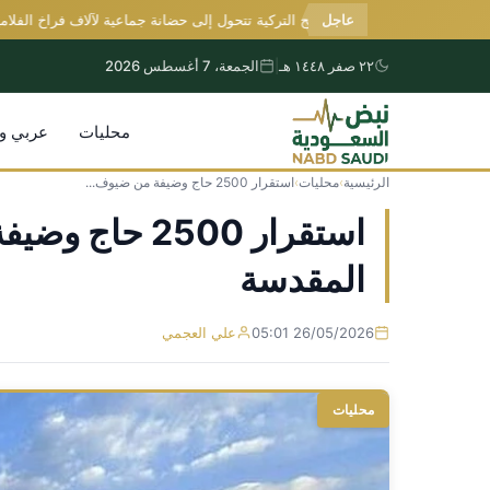
عاجل
بحيرة الملح التركية تتحول إلى حضانة جماعية لآلاف فراخ الفلامينغو
٢٢ صفر ١٤٤٨ هـ
|
الجمعة، 7 أغسطس 2026
محليات
عربي و
الرئيسية
›
محليات
›
استقرار 2500 حاج وضيفة من ضيوف...
التجاوز
إلى
استقرار 2500
المحتوى
المقدسة
26/05/2026 05:01
علي العجمي
محليات