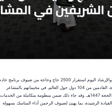
أعلنت وزارة الشؤون الإسلامية والدعوة والإرشاد اليوم استقرار 2500 حاج وحاجة من ضيوف برنامج خا
الحرمين الشريفين للحج والعمرة والزيارة، القادمين من 104 دول حول العالم، في مخيماتهم بالمشاعر
المقدسة، وذلك في اليوم الثامن من ذي الحجة 1447هـ. وقد جاء ذلك ضمن منظومة متكاملة من الخدمات
ت القيادة الرشيدة، بما يهيئ لضيوف الرحمن أداء المناسك بسهولة