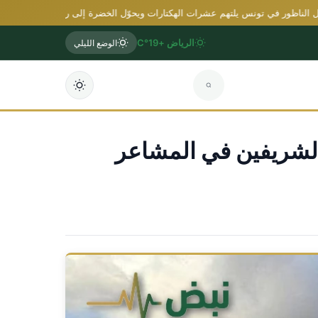
ظور في تونس يلتهم عشرات الهكتارات ويحوّل الخضرة إلى رماد
القبض على إثيوبي
الرياض +19°C
الوضع الليلي
ين الشريفين في المشاعر