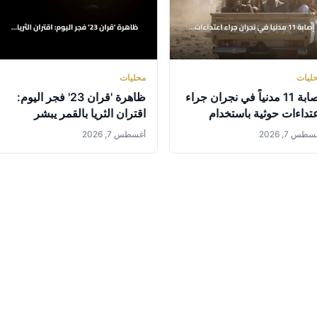
ليات
محليات
إصابة 11 مدنياً في نجران جراء
ظاهرة 'قران 23' فجر اليوم:
تداءات حوثية باستخدام
اقتران الثريا بالقمر يبشر
مقذوفات العشوائية
بتراجع حرارة الصيف في
طس 7, 2026
أغسطس 7, 2026
المملكة