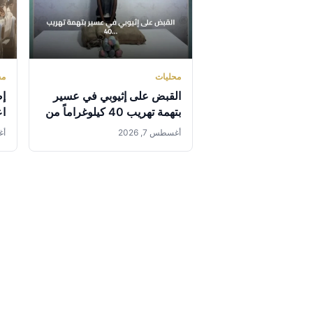
محليات
مح
القبض على إثيوبي في عسير
بتهمة تهريب 40 كيلوغراماً من
اع
القات المخدر
ال
أغسطس 7, 2026
أغس