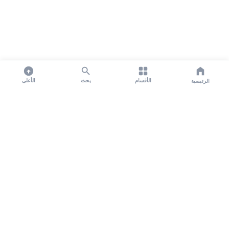
الأقسام
بحث
الأعلى
الرئيسية
تواصل معنا لنشر الأخبار عبر شبكتنا الإعلامية وانشر مقالك خلال
دقائق
نشر مقال