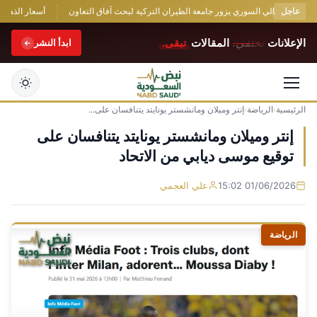
عاجل
تعليم العالي السوري يزور جامعة الطيران التركية لبحث آفاق التعاون
أسعار الذهب تقفز لأعلى مستوى في 7 أ
الإعلانات
تختفي.
المقالات
تبقى.
ابدأ النشر
الرئيسية
›
الرياضة
›
إنتر وميلان ومانشستر يونايتد يتنافسان على...
التجاوز
إلى
إنتر وميلان ومانشستر يونايتد يتنافسان على
المحتوى
توقيع موسى ديابي من الاتحاد
01/06/2026 15:02
علي العجمي
الرياضة