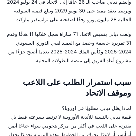
وانضم ديابي صاحب الـ 26 عامًا إلى الاتحاد في 24 يوليو 2024
ويرتبط بعقد ممتد حتى 30 يونيو 2029 وتبلغ قيمته السوقية
الحالية 28 مليون يورو وفقًا لصفحته على ترانسفير ماركت.
ولعب ديابي بقميص الاتحاد 71 مباراة سجل خلالها 11 هدفًا وقدم
31 تمريرة حاسمة وحصد مع العميد لقبي الدوري السعودي
2024-2025 وكأس الملك 2024-2025 بعدما أصبح جزءًا من
مشروع أعاد الفريق إلى منصة البطولات المحلية.
سبب استمرار الطلب على اللاعب
وموقف الاتحاد
لماذا يظل ديابي مطلوبًا في أوروبا؟
قيمة ديابي بالنسبة للأندية الأوروبية لا ترتبط بسرعته فقط بل
بقدرته على اللعب في أكثر من مركز هجومي سواء جناحًا أيمن
أو أيسر أو لاعبًا يتحرك بين الخطوط وهذه المرونة تحديدًا تجعل