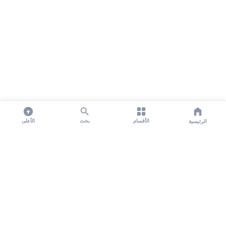
الأقسام
بحث
الأعلى
الرئيسية
تواصل معنا لنشر الأخبار عبر شبكتنا الإعلامية وانشر مقالك خلال