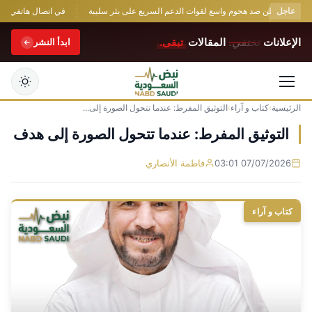
عاجل
ارفور يعلن صد هجوم واسع لقوات الدعم السريع على بئر سليبة
في اتصال هاتفي مع ماك
الإعلانات
تختفي.
المقالات
تبقى.
ابدأ النشر
الرئيسية
›
كتاب و آراء
›
التوثيق المفرط: عندما تتحول الصورة إلى...
التجاوز
إلى
التوثيق المفرط: عندما تتحول الصورة إلى هدف
المحتوى
07/07/2026 03:01
فاطمة الأنصاري
كتاب و آراء