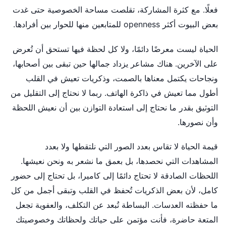
فعلًا. مع كثرة المشاركة، تقلصت مساحة الخصوصية حتى غدت
بعض البيوت أكثر openness للمتابعين منها للحوار بين أفرادها.
الحياة ليست معرضًا دائمًا، ولا كل لحظة فيها تستحق أن تُعرض
على الآخرين. هناك مشاعر يزداد جمالها حين تبقى بين أصحابها،
ونجاحات يكتمل معناها بالصمت، وذكريات تعيش في القلب
أطول مما تعيش في ذاكرة الهاتف. ربما لا نحتاج إلى التقليل من
التوثيق بقدر ما نحتاج إلى استعادة التوازن بين أن نعيش اللحظة
وأن نصورها.
قيمة الحياة لا تقاس بعدد الصور التي نلتقطها ولا بعدد
المشاهدات التي نحصدها، بل بعمق ما نشعر به ونحن نعيشها.
اللحظات الصادقة لا تحتاج دائمًا إلى كاميرا، بل تحتاج إلى حضور
كامل، لأن بعض الذكريات تُحفظ في القلب وتبقى أجمل من كل
ما حفظته العدسات. البساطة تُبعد عن التكلف، والعفوية تجعل
المتعة حاضرة، فأنت مؤتمن على حياتك ولحظاتك وخصوصيتك