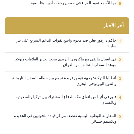
مها الأحمد تقود القراء في خمس رحلات أدبية وفلسفية
آخر الأخبار
حاكم دارفور يعلن صد هجوم واسع لقوات الدعم السريع على بئر
سليبة
في اتصال هاتفي مع ماكرون.. الزيدي يبحث تعزيز العلاقات ويؤكد
موعد انسحاب التحالف من العراق
أنطاليا التركية: وجهة غوص فريدة تجمع بين حطام السفن التاريخية
والتنوع البيولوجي البحري
قلق في أثينا من اتفاق مكة للدفاع المشترك بين تركيا والسعودية
وباكستان
المقاومة الوطنية اليمنية تقصف مراكز قيادة للحوثيين في الحديدة
وتكبدهم خسائر