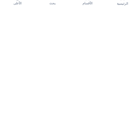
الأقسام
بحث
الأعلى
الرئيسية
تواصل معنا لنشر الأخبار عبر شبكتنا الإعلامية وانشر مقالك خلال
دقائق
نشر مقال
نبض السعودية - مصدرك الأول للأخبار المحلية والعالمية. نغطي أحدث الأخبار السياسية