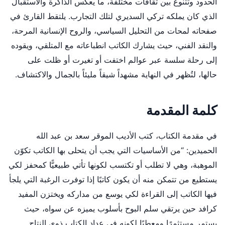
الحدود وتتنوع بين ثقافات مختلفة، ما يعكس الذاكرة والاستقبال
الذي كان يملكه تركي السديري لتلك التجارب. يلتقط القارئ في
صفحاته لمحات من التحليل السياسي، والروح الإنسانية المرحة،
والنقد الفني، حيث يشارك الكاتب انطباعاته مع المتلقي، ويقوده
إلى رحلة سلسة عبر عوالم اختفت أو تغيرت أو ظلت على
حالها، لتُظهر في النهاية مشهداً شيقاً مليئاً بالجمال والاكتشاف.
كلمة المقدمة
في مقدمة الكتاب، كتب الأديب الموقر سعد بن عبد الله
الحميدين: “من الأساسيات التي يجب أن يتحلى بها الكاتب تكوّن
الموهبة، وهي لا تطلب أو تكتسب لكونها تأتي طبيعيًّا كمحفز لكي
يستطيع من تتمكن منه أن يكون كاتبًا إذا توفرت الرغبة التي يلجأ
فيها الكاتب إلى القراءة لكي يوسع من مداركه ويختزن المفيد
كرافد حين يرتقي سلم البوح بأسلوب يميزه عن سواه، حيث
يستمر مستثمرًا ومعطيًا لكونه في عداد الكتاب ذوي النتاج