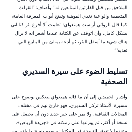
الملاحق من قبل القارئين المتابعين له.” وأضاف: “القراءة
المتعمقة والواعية تغذي الموهبة وتفتح أبواب المعرفة العامة،
كما قال الروائي أرنست همنغواي: ‘تعلمت ألا أفرغ بئر كتاباتي
بشكل كامل، وأن أتوقف عن الكتابة عندما أشعر أنه لا يزال
هناك شيء ما أسفل البئر، ثم أدعه يمتلئ من الينابيع التي
تغذيه’.”
تسليط الضوء على سيرة السديري
الصحفية
وأشار الحميدين إلى أن ما قاله همنغواي ينعكس بوضوح على
مسيرة الأستاذ تركي السديري، فهو قارئ نهم في مختلف
المجالات الثقافية، ولا يمر على خبر جديد دون أن يحصل على
نسخة أو أكثر، ثم يوزعها على زملائه في «جريدة الرياض».
وعندما لا تتوفر النسخة في المكتبات، يقوم بنسخ ما يلزم من