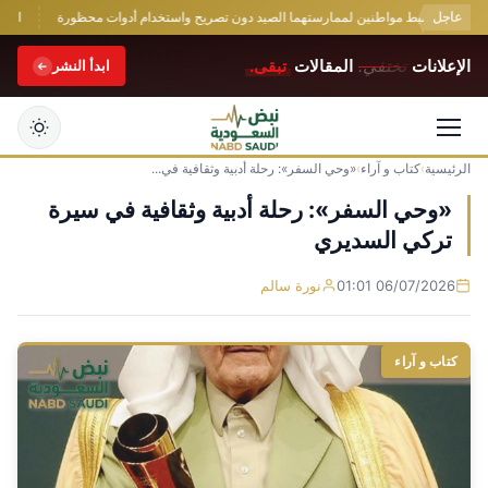
عاجل
دود يضبط مواطنين لممارستهما الصيد دون تصريح واستخدام أدوات محظورة
القبض عل
الإعلانات
تختفي.
المقالات
تبقى.
ابدأ النشر
الرئيسية
›
كتاب و آراء
›
«وحي السفر»: رحلة أدبية وثقافية في...
التجاوز
إلى
«وحي السفر»: رحلة أدبية وثقافية في سيرة
المحتوى
تركي السديري
06/07/2026 01:01
نورة سالم
كتاب و آراء