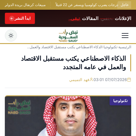
 ويسفر عن 22 قتيلاً
عاجل
مبيعات كرنفال بريدة الدولي للتمور تتجاوز 17.9 مليون ريال ف
الإعلانات
تختفي.
المقالات
تبقى.
ابدأ النشر
الرئيسية
›
تكنولوجيا
›
الذكاء الاصطناعي يكتب مستقبل الاقتصاد والعمل...
التجاوز
إلى
الذكاء الاصطناعي يكتب مستقبل الاقتصاد
المحتوى
والعمل في عامه المتجدد
07/07/2026 03:01
فهد التميمي
تكنولوجيا