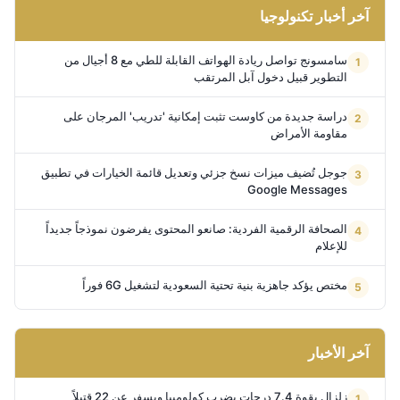
آخر أخبار تكنولوجيا
سامسونج تواصل ريادة الهواتف القابلة للطي مع 8 أجيال من
التطوير قبيل دخول آبل المرتقب
دراسة جديدة من كاوست تثبت إمكانية 'تدريب' المرجان على
مقاومة الأمراض
جوجل تُضيف ميزات نسخ جزئي وتعديل قائمة الخيارات في تطبيق
Google Messages
الصحافة الرقمية الفردية: صانعو المحتوى يفرضون نموذجاً جديداً
للإعلام
مختص يؤكد جاهزية بنية تحتية السعودية لتشغيل 6G فوراً
آخر الأخبار
زلزال بقوة 7.4 درجات يضرب كولومبيا ويسفر عن 22 قتيلاً