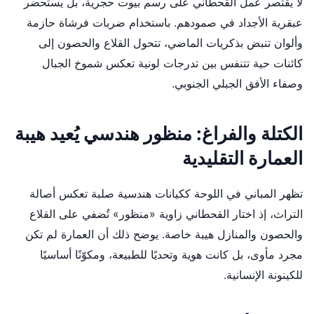
لا يقتصر عمل القحطاني على رسم بيوت حجرية، بل يستحضر
عبقرية الأجداد في صمودهم. باستخدام ضربات فرشاة حازمة
وألوان تنبض بذكريات الماضي، تتحول القلاع والحصون إلى
كائنات حية تتنفس بين تدرجات لونية تعكس شموخ الجبال
وصفاء الأفق الجبلي الجنوبي.
الكتلة والفراغ: منظور هندسي يُعيد هيبة
العمارة التقليدية
تظهر المباني في اللوحة ككيانات هندسية صلبة تعكس أصالة
التراث، إذ اختار القحطاني زاوية «منظور» تُضفي على القلاع
والحصون والمنازل هيبة خاصة. يوضح ذلك أن العمارة لم تكن
مجرد مأوى، بل كانت هوية وتحديًا للطبيعة، ومكوّنًا أساسيًا
للكينونة الإنسانية.