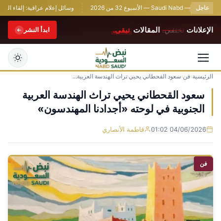
عاجل
Saudi Nab — الأسبوع 32 من 2026
وسائل إعلام عراقية: إلقاء القبض ع
الإعلانات
تختفي.
المقالات
تبقى.
ابدأ النشر
الرئيسية
›
فن
›
سعود القحطاني يحيي تراث الهندسة العربية...
التجاوز
إلى
سعود القحطاني يحيي تراث الهندسة العربية
المحتوى
الجنوبية في لوحته «أجدادنا المهندسون»
04/06/2026 01:02
فاطمة الأنصاري
فن