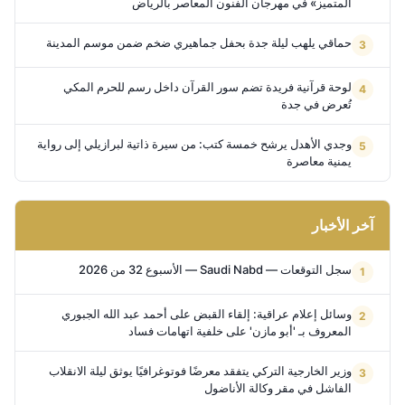
المتميز» في مهرجان الفنون المعاصر بالرياض
حماقي يلهب ليلة جدة بحفل جماهيري ضخم ضمن موسم المدينة
لوحة قرآنية فريدة تضم سور القرآن داخل رسم للحرم المكي
تُعرض في جدة
وجدي الأهدل يرشح خمسة كتب: من سيرة ذاتية لبرازيلي إلى رواية
يمنية معاصرة
آخر الأخبار
سجل التوقعات — Saudi Nabd — الأسبوع 32 من 2026
وسائل إعلام عراقية: إلقاء القبض على أحمد عبد الله الجبوري
المعروف بـ 'أبو مازن' على خلفية اتهامات فساد
وزير الخارجية التركي يتفقد معرضًا فوتوغرافيًا يوثق ليلة الانقلاب
الفاشل في مقر وكالة الأناضول