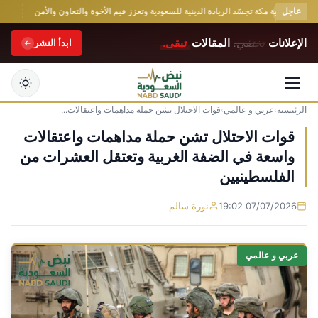
عاجل
: اتفاقية مكة تجسّد الريادة الدينية للسعودية وتعزز قيم الأخوة والتعاون والأمن
القبض 
الإعلانات
تختفي.
المقالات
تبقى.
ابدأ النشر
الرئيسية
›
عربي و عالمي
›
قوات الاحتلال تشن حملة مداهمات واعتقالات...
التجاوز
إلى
قوات الاحتلال تشن حملة مداهمات واعتقالات
المحتوى
واسعة في الضفة الغربية وتعتقل العشرات من
الفلسطينيين
07/07/2026 19:02
نورة سالم
عربي و عالمي