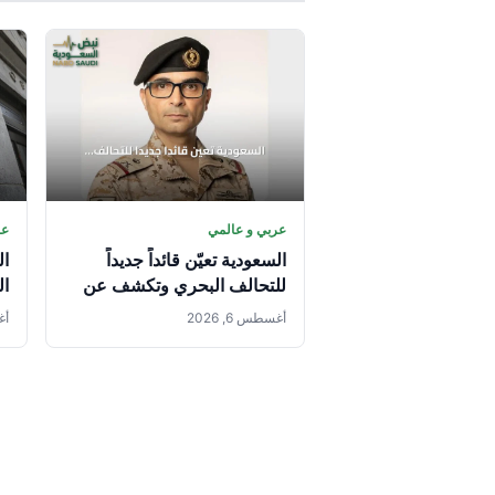
عربي و عالمي
عر
السعودية تعيّن قائداً جديداً
ال
للتحالف البحري وتكشف عن
ال
انضمام دول إضافية
من
أغسطس 6, 2026
أغس