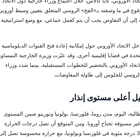
د الأوروبي، كايا كالاس، خلال اجتماع وزراء خارجية دول الاتحاد
وع في ما وصفته بـ«الفخ» الروسي المتعلق بتعيين وسيط أوروبي
 إلى أن التفاوض يجب أن يتم كعمل جماعي، مع وضع استراتيجية
 الاتحاد الأوروبي حول إمكانية إعادة فتح القنوات الدبلوماسية
تحدة في قضايا إقليمية أخرى. وقد عبّرت وزيرة الخارجية النمساوي
لاتحاد الأوروبي بالتحضير للخطوات المستقبلية، بينما شدد وزراء
لروسي للجلوس إلى طاولة المفاوضات.
يل أعلى مستوى إنذار
لية، اليوم، مدن روما، فلورنسا، بولونيا وتورينو ضمن المستوى
ير مسبوقة تجتاح أوروبا. ومن المتوقع أن تصل درجات الحرارة
إلى 33 درجة مئوية في شمال تورينو و32 درجة مئوية في فلورنسا وبولونيا، مع حرارة محسوسة تصل إلى