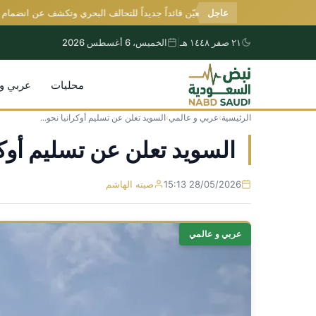
عاجل
السعودية تعيّن قائداً جديداً للتحالف البحري وتكشف عن انضمام دول 
٢١ صفر ١٤٤٨ هـ
|
الخميس، 6 أغسطس 2026
محليات
عربي و
الرئيسية
›
عربي و عالمي
›
السويد تعلن عن تسليم أوكرانيا نحو...
التجاوز
إلى
السويد تعلن عن تسليم أوكر
المحتوى
28/05/2026 15:13
صيته الهاشم
عربي و عالمي