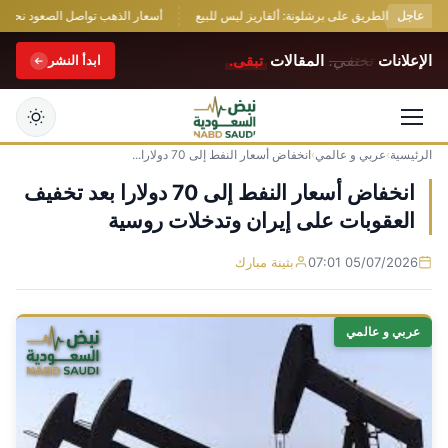
عاجل
 يقطع الطريق على برشلونة: ألفاريز ليس للبيع
أسعار الذهب تواصل الصعود نحو أفضل 
الإعلانات
تختفي.
المقالات
تبقى.
ابدأ النشر
الرئيسية
›
عربي و عالمي
›
انخفاض أسعار النفط إلى 70 دولارا...
التجاوز
إلى
انخفاض أسعار النفط إلى 70 دولارا بعد تخفيف
المحتوى
العقوبات على إيران وتدخلات روسية
05/07/2026 07:01
بثينة مبارك
عربي و عالمي