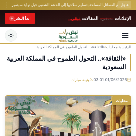
عاجل
اقي يلزم الفصائل المسلحة بتسليم سلاحها إلى الحشد الشعبي قبل نهاية سبتمبر
بعد ر
الإعلانات
تختفي.
المقالات
تبقى.
ابدأ النشر
الرئيسية
›
محليات
›
«الثقافة».. التحول الطموح في المملكة العربية...
التجاوز
إلى
«الثقافة».. التحول الطموح في المملكة العربية
المحتوى
السعودية
01/06/2026 03:01
بثينة مبارك
محليات