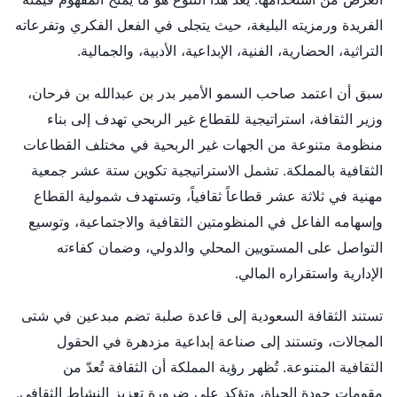
الفريدة ورمزيته البليغة، حيث يتجلى في الفعل الفكري وتفرعاته
التراثية، الحضارية، الفنية، الإبداعية، الأدبية، والجمالية.
سبق أن اعتمد صاحب السمو الأمير بدر بن عبدالله بن فرحان،
وزير الثقافة، استراتيجية للقطاع غير الربحي تهدف إلى بناء
منظومة متنوعة من الجهات غير الربحية في مختلف القطاعات
الثقافية بالمملكة. تشمل الاستراتيجية تكوين ستة عشر جمعية
مهنية في ثلاثة عشر قطاعاً ثقافياً، وتستهدف شمولية القطاع
وإسهامه الفاعل في المنظومتين الثقافية والاجتماعية، وتوسيع
التواصل على المستويين المحلي والدولي، وضمان كفاءته
الإدارية واستقراره المالي.
تستند الثقافة السعودية إلى قاعدة صلبة تضم مبدعين في شتى
المجالات، وتستند إلى صناعة إبداعية مزدهرة في الحقول
الثقافية المتنوعة. تُظهر رؤية المملكة أن الثقافة تُعدّ من
مقومات جودة الحياة، وتؤكد على ضرورة تعزيز النشاط الثقافي.