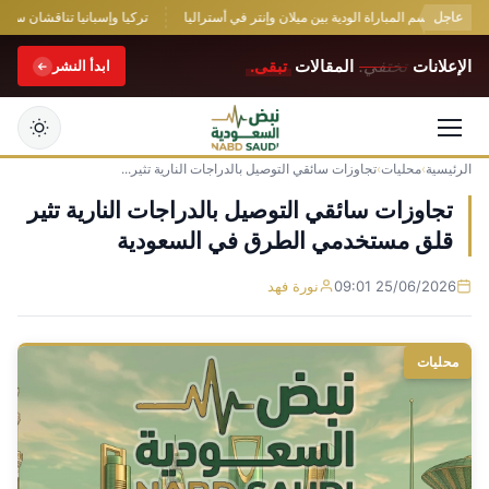
عاجل
جابي يحسم المباراة الودية بين ميلان وإنتر في أستراليا
تركيا وإسبانيا تناقشان سبل تعزي
الإعلانات
تختفي.
المقالات
تبقى.
ابدأ النشر
الرئيسية
›
محليات
›
تجاوزات سائقي التوصيل بالدراجات النارية تثير...
التجاوز
إلى
تجاوزات سائقي التوصيل بالدراجات النارية تثير
المحتوى
قلق مستخدمي الطرق في السعودية
25/06/2026 09:01
نورة فهد
محليات