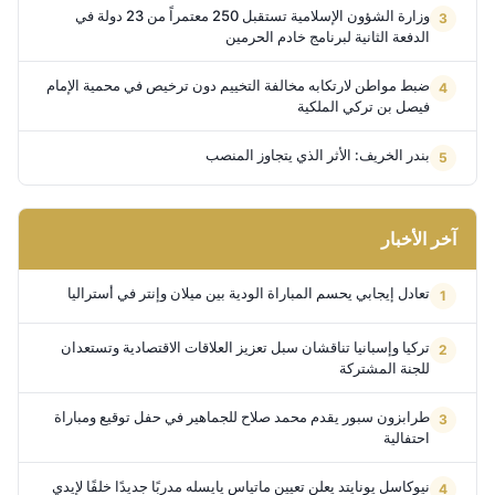
وزارة الشؤون الإسلامية تستقبل 250 معتمراً من 23 دولة في
الدفعة الثانية لبرنامج خادم الحرمين
ضبط مواطن لارتكابه مخالفة التخييم دون ترخيص في محمية الإمام
فيصل بن تركي الملكية
بندر الخريف: الأثر الذي يتجاوز المنصب
آخر الأخبار
تعادل إيجابي يحسم المباراة الودية بين ميلان وإنتر في أستراليا
تركيا وإسبانيا تناقشان سبل تعزيز العلاقات الاقتصادية وتستعدان
للجنة المشتركة
طرابزون سبور يقدم محمد صلاح للجماهير في حفل توقيع ومباراة
احتفالية
نيوكاسل يونايتد يعلن تعيين ماتياس يايسله مدربًا جديدًا خلفًا لإيدي