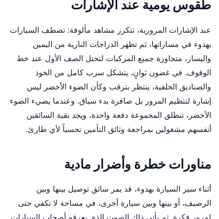
طقوس يومية عند الإشارات
عند الإشارات المرورية، تتكرر مشاهد مألوفة: تصطف السيارات
بهدوء في مساراتها، ثم تظهر الدراجات النارية من اليمين
واليسار، متجاوزة جميع المركبات لتحتل الصف الأول عند خط
الوقوف. في غضون ثوانٍ، يتشكل سرب كامل من الخوذ
والصناديق الخلفية، ينتظر بترقب وكأن الضوء الأخضر ليس
إشارة لتنظيم المرور بل صافرة بدء سباق. وعندما يضيء الضوء
الأخضر، تنطلق المجموعة دفعة واحدة، ويجد بقية السائقين
أنفسهم مشغولين بمراجعة وثائق التأمين تحسباً لأي طارئ.
مناورات خطرة وأضرار مادية
أثناء سير السيارة بهدوء، قد يمر سائق توصيل بينها وبين
الرصيف، أو بينها وبين سيارة أخرى، في مساحة لا تكفي حتى
لمرور فكرة. ثم يأتي ذلك الصوت الذي يعرفه أصحاب السيارات